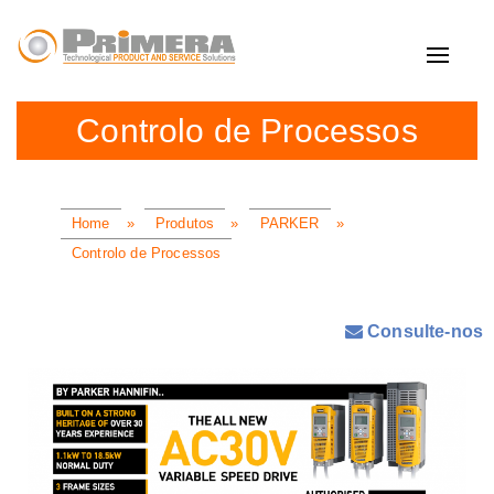
Toggle
navigat
Controlo de Processos
Home
»
Produtos
»
PARKER
»
Controlo de Processos
Consulte-nos