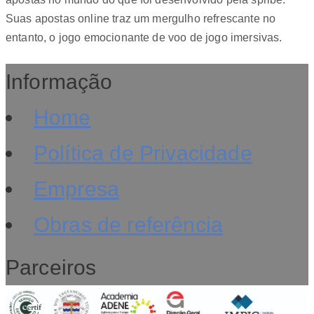
Suas apostas online traz um mergulho refrescante no
entanto, o jogo emocionante de voo de jogo imersivas.
Informação
Home
Política de Privacidade
Empresa
Obras de referência
Parceiros