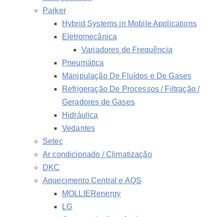
Parker
Hybrid Systems in Mobile Applications
Eletromecânica
Variadores de Frequência
Pneumática
Manipulação De Fluídos e De Gases
Refrigeração De Processos / Filtração /
Geradores de Gases
Hidráulica
Vedantes
Setec
Ar condicionado / Climatização
DKC
Aquecimento Central e AQS
MOLLIERenergy
LG