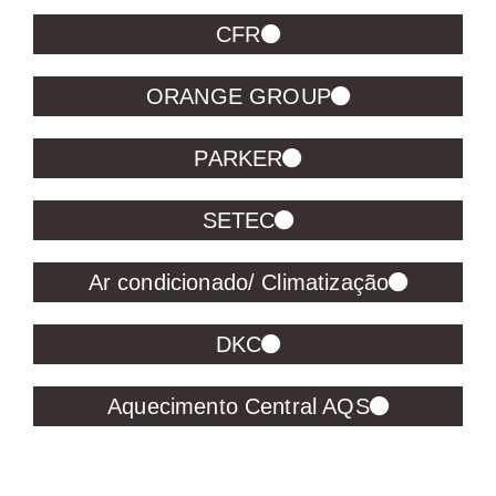
CFR
ORANGE GROUP
PARKER
SETEC
Ar condicionado/ Climatização
DKC
Aquecimento Central AQS