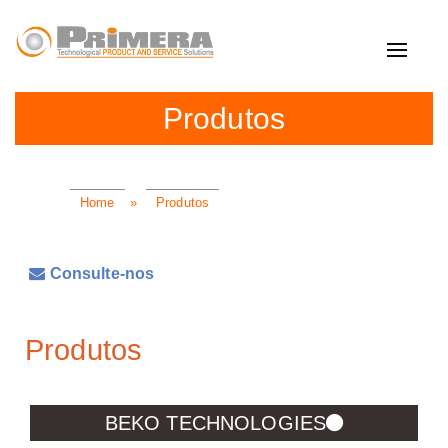
Toggle
navigat
Produtos
Home
»
Produtos
Consulte-nos
Produtos
BEKO TECHNOLOGIES