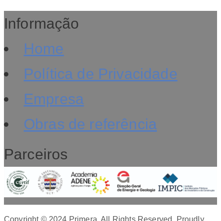
Informação
Home
Política de Privacidade
Empresa
Obras de referência
Parceiros
Copyright © 2024 Primera. All Rights Reserved.
Proudly