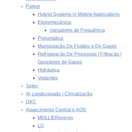
Parker
Hybrid Systems in Mobile Applications
Eletromecânica
Variadores de Frequência
Pneumática
Manipulação De Fluídos e De Gases
Refrigeração De Processos / Filtração /
Geradores de Gases
Hidráulica
Vedantes
Setec
Ar condicionado / Climatização
DKC
Aquecimento Central e AQS
MOLLIERenergy
LG