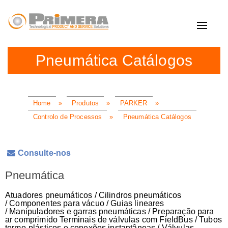
Toggle
navigat
Pneumática Catálogos
Home
»
Produtos
»
PARKER
»
Controlo de Processos
»
Pneumática Catálogos
Consulte-nos
Pneumática
Atuadores pneumáticos / Cilindros pneumáticos
/ Componentes para vácuo / Guias lineares
/ Manipuladores e garras pneumáticas / Preparação para
ar comprimido Terminais de válvulas com FieldBus / Tubos
termo-plásticos e conexões instantâneas / Válvulas