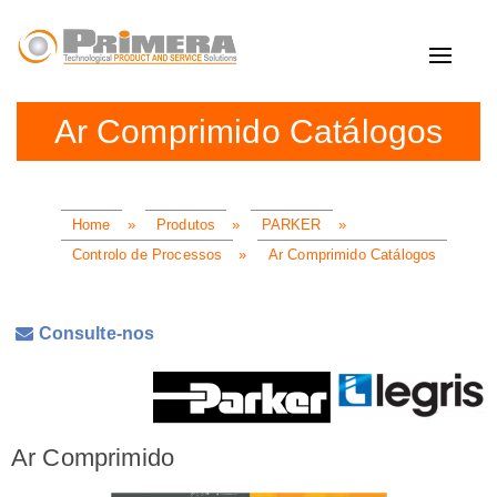
Toggle
navigat
Ar Comprimido Catálogos
Home
»
Produtos
»
PARKER
»
Controlo de Processos
»
Ar Comprimido Catálogos
Consulte-nos
Ar Comprimido